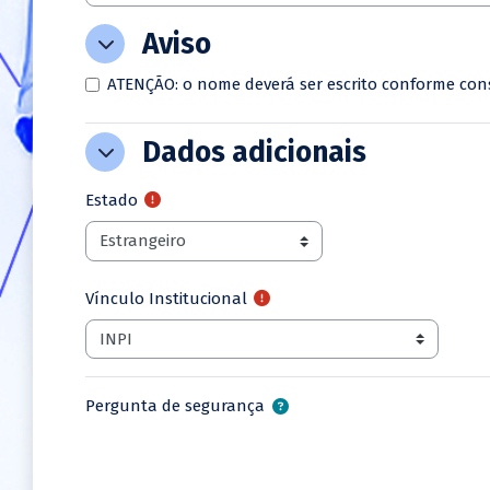
Aviso
Aviso
Aviso
ATENÇÃO: o nome deverá ser escrito conforme cons
Dados adicionais
Dados adicionais
Dados adicionais
Estado
Vínculo Institucional
Pergunta de segurança